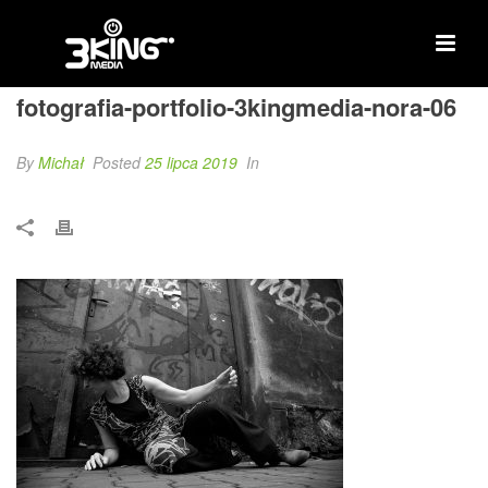
fotografia-portfolio-3kingmedia-nora-06
By
Michał
Posted
25 lipca 2019
In