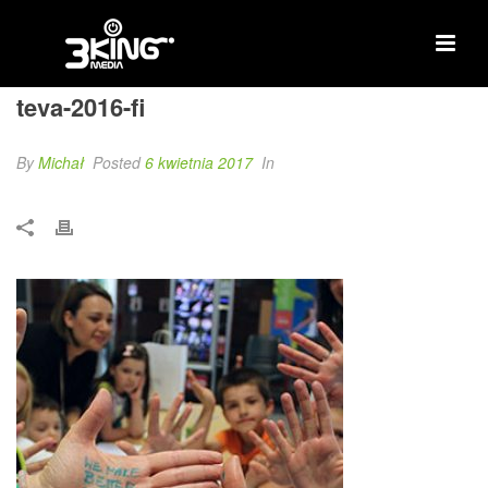
teva-2016-fi
By
Michał
Posted
6 kwietnia 2017
In