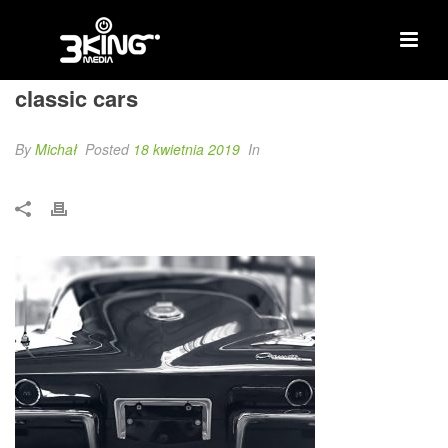
classic cars
By
Michał
Posted
18 kwietnia 2019
In