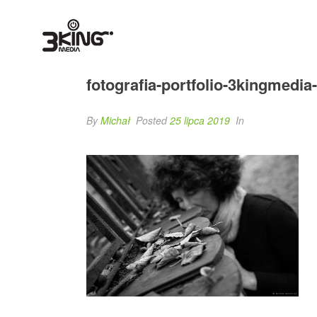
fotografia-portfolio-3kingmedia
By
Michał
Posted
25 lipca 2019
In