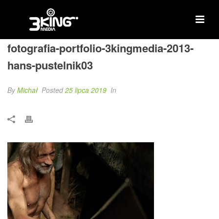
fotografia-portfolio-3kingmedia-2013-
hans-pustelnik03
By
Michał
Posted
25 lipca 2019
In