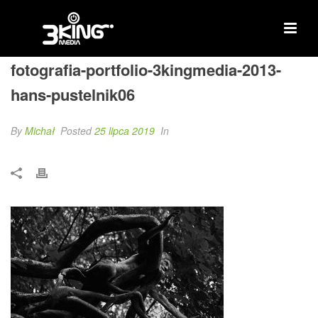
fotografia-portfolio-3kingmedia-2013-
hans-pustelnik06
By
Michał
Posted
25 lipca 2019
In