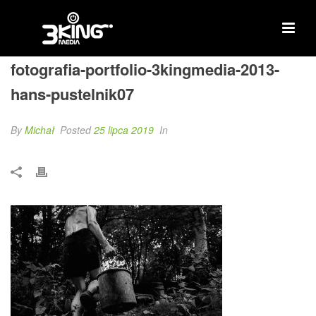
fotografia-portfolio-3kingmedia-2013-
hans-pustelnik07
By
Michał
Posted
25 lipca 2019
In