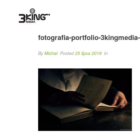
fotografia-portfolio-3kingmedi
By
Michał
Posted
25 lipca 2019
In