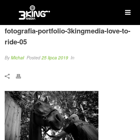
fotografia-portfolio-3kingmedia-love-to-
ride-05
By
Michał
Posted
25 lipca 2019
In