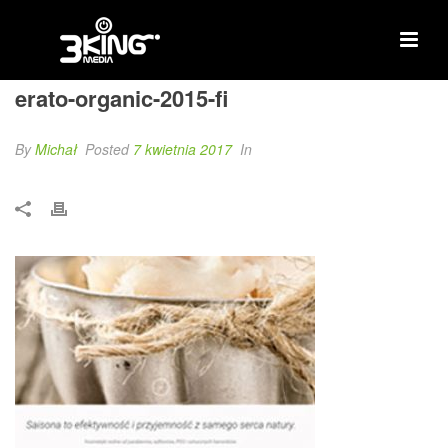
erato-organic-2015-fi
By
Michał
Posted
7 kwietnia 2017
In