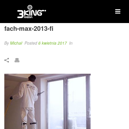
fach-max-2013-fi
By
Michał
Posted
6 kwietnia 2017
In