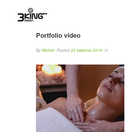
Portfolio video
By
Michał
Posted
22 kwietnia 2019
In