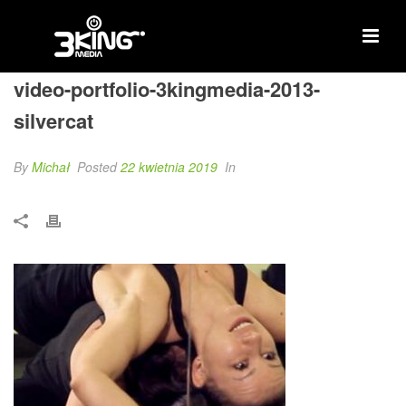
video-portfolio-3kingmedia-2013-
silvercat
By
Michał
Posted
22 kwietnia 2019
In