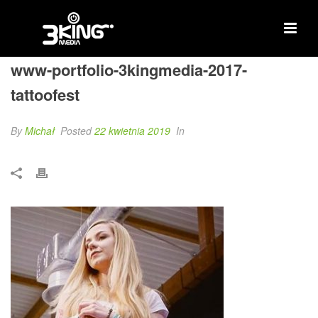
www-portfolio-3kingmedia-2017-
tattoofest
By
Michał
Posted
22 kwietnia 2019
In