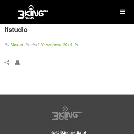
lfstudio
By
Michał
Posted
10 czerwca 2019
In
info@3kingmedia.pl