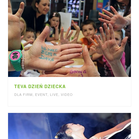
TEVA DZIEŃ DZIECKA
DLA FIRM
,
EVENT
,
LIVE
,
VIDEO