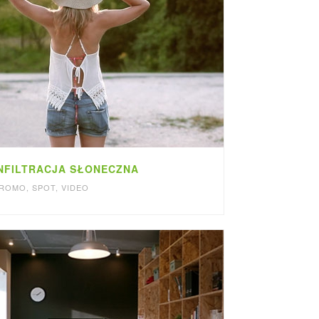
NFILTRACJA SŁONECZNA
ROMO
,
SPOT
,
VIDEO