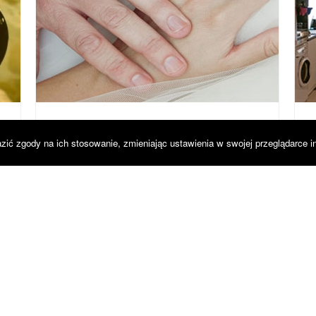
LFSTUDIO FOTOGRAFIA
M
zić zgody na ich stosowanie, zmieniając ustawienia w swojej przeglądarce i
DLA FIRM
,
VIDEO
D