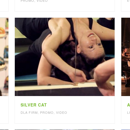
PROMO
,
VIDEO
E
SILVER CAT
A
DLA FIRM
,
PROMO
,
VIDEO
L