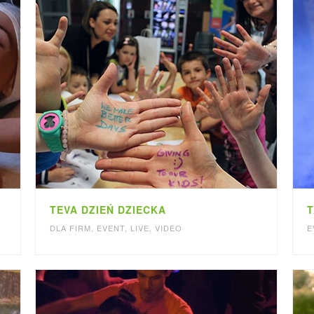
TEVA DZIEŃ DZIECKA
T
DLA FIRM
,
EVENT
,
LIVE
,
VIDEO
E