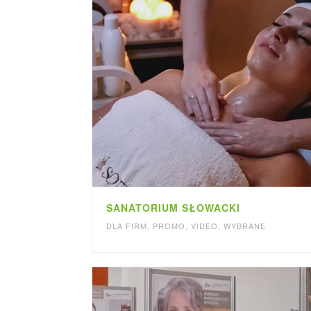
SANATORIUM SŁOWACKI
DLA FIRM
,
PROMO
,
VIDEO
,
WYBRANE