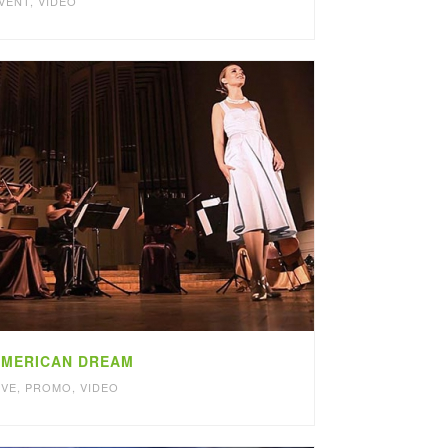
VENT
,
VIDEO
MERICAN DREAM
IVE
,
PROMO
,
VIDEO